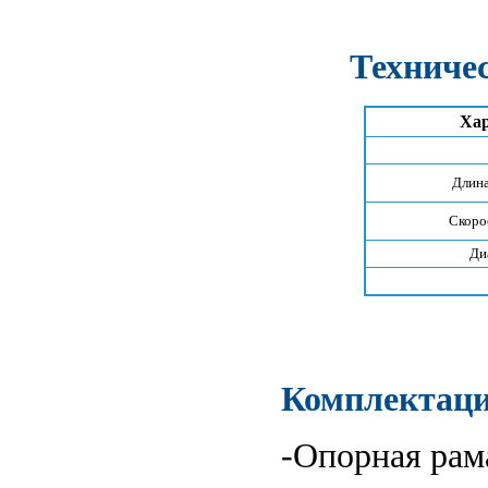
Техниче
Хар
Длина
Скоро
Ди
Комплектац
-Опорная рам