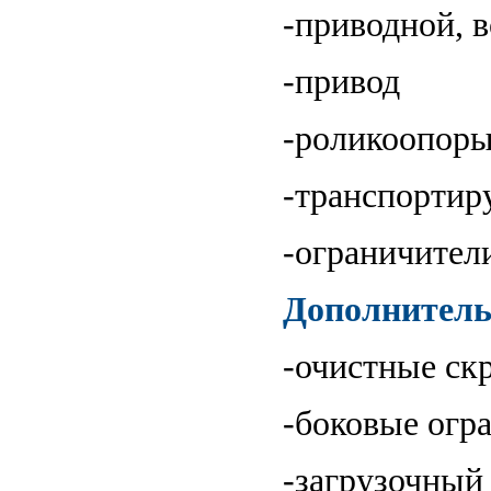
-приводной, 
-привод
-роликоопор
-транспортир
-ограничител
Дополнител
-очистные ск
-боковые огр
-загрузочный