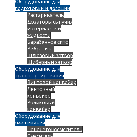
Оборудование для
подготовки и дозации
Растариватель
Дозаторы сыпучих
материалов и
жидкости
Барабанное сито
Вибросито
Шлюзовый затвор
Шиберный затвор
Оборудование для
транспортирования
Винтовой конвейер
Ленточный
конвейер
Роликовый
конвейер
Оборудование для
смешивания
Пенобетоносмеситель
Смеситель