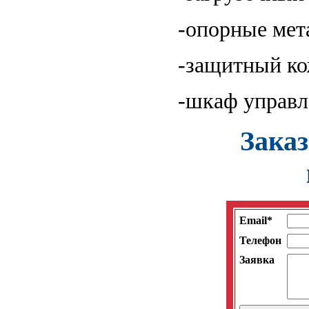
-опорные мет
-защитный к
-шкаф управл
Зака
Email*
Телефон
Заявка