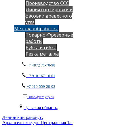
Производство ССС
Линия сортировки и
фасовки древесного
угля
Металлообработка
Токарно-Фрезерные
работы
Рубка и гибка
Резка металла
+7 4872 71-70-98
+7 910 167-16-01
+7 910-559-20-02
info@stroytp.ru
Тульская область,
Ленинский район, с.
Архангельское, ул. Центральная 1а.