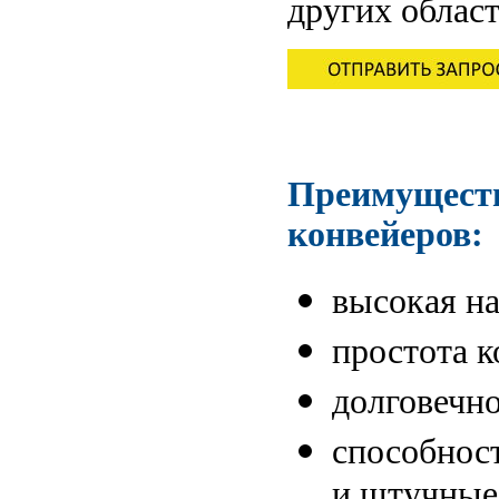
других област
Преимущест
конвейеров:
высокая н
простота 
долговечн
способнос
и штучные 