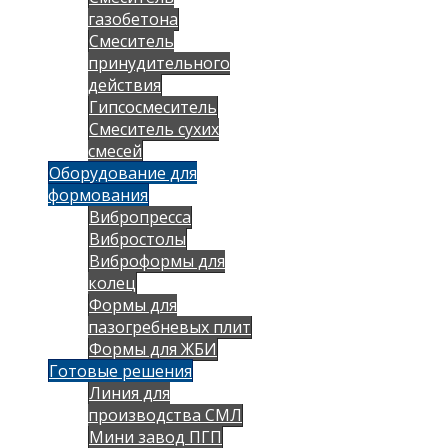
газобетона
Смеситель
принудительного
действия
Гипсосмеситель
Смеситель сухих
смесей
Оборудование для
формования
Вибропресса
Вибростолы
Виброформы для
колец
Формы для
пазогребневых плит
Формы для ЖБИ
Готовые решения
Линия для
производства СМЛ
Мини завод ПГП